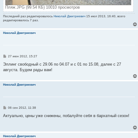
Пляж.JPG (99.54 КБ) 10010 просмотров
Последний раз редактировалось
Николай Дмитриевич
15 июл 2013, 16:40, всего
редактировалось 7 раз.
Николай Дмитриевич
С
27 июн 2012, 15:27
о
о
Эллинг свободный с 29.06 по 04.07 и с 01 по 15.08, далее с 27
б
августа. Будем рады вам!
щ
е
н
и
Николай Дмитриевич
е
С
06 сен 2012, 11:38
о
о
Актуально, цены уже снижены, побалуйте себя в бархатный сезон!
б
щ
е
н
и
Николай Дмитриевич
е