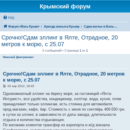
Крымский форум
FAQ
Форум «Весь Крым»
Аренда жилья в Крыму
Сдам жилье в Большой Ялте - аренда жилья от хозяев
Срочно!Сдам эллинг в Ялте, Отрадное, 20
метров к морю, с 25.07
5 сообщений • Страница
1
из
1
Николай Дмитриевич
Срочно!Сдам эллинг в Ялте, Отрадное, 20 метров
к морю, с 25.07
С
02 апр 2012, 18:45
о
о
Однокомнатный эллинг на берегу моря, за гостиницей «Ялта-
б
Интурист», все удобства, кондиционер, хол/гор. вода, кухня, пляж
щ
е
принадлежит только эллингам, есть стоянка для автомобиля,
н
прод.магазин, кафе, бар. Стоимость с июня по сентябрь 400-550 грн.
и
е
в сутки за эллинг, в зависимости от даты заезда, длительности
отдыха и количества отдыхающих.
По желанию клиентов трансфер из аэропорта и ж/д вокзала