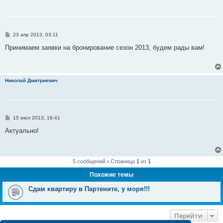
С
23 апр 2013, 03:11
о
о
Принимаем заявки на бронирование сезон 2013, будем рады вам!
б
щ
е
н
и
Николай Дмитриевич
е
С
15 июл 2013, 16:41
о
о
Актуально!
б
щ
е
н
и
5 сообщений • Страница
1
из
1
е
Похожие темы
Сдам квартиру в Партените, у моря!!!
Перейти