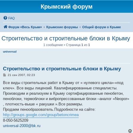
Крымский форум
FAQ
Форум «Весь Крым»
Крымские форумы
Общий форум о Крыме
Строительство и строительные блоки в Крыму
1 сообщение • Страница
1
из
1
universal
Строительство и строительные блоки в Крыму
С
21 сен 2007, 02:23
о
о
Все виды строительных работ в Крыму от « нулевого цикла»-«под
б
ключ». Все виды лицензий. Квалифицированные специалисты.
щ
е
Производим и реализуем в Крыму сертифицированные пенобетон,
н
пеноблоки, термоблоки и вибропрессованные блоки –аналог «Neopor»
и
е
, плотность-выше « ракушки ».Все размеры.
Продаем пенообразователь.Подробности на сайте:
http://groups.google.com/group/betoncrimea
8-050-5625209
universal-2000@bk.ru