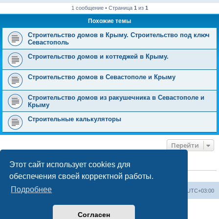
1 сообщение • Страница
1
из
1
Похожие темы
Строительство домов в Крыму. Строительство под ключ
Севастополь
Строительство домов и коттеджей в Крыму.
Строительство домов в Севастополе и Крыму
Строительство домов из ракушечника в Севастополе и
Крыму
Строительные калькуляторы
Перейти
Этот сайт использует cookies для
КТО СЕЙЧАС НА КОНФЕРЕНЦИИ
обеспечения своей корректной работы.
Сейчас этот форум просматривают:
ClaudeBot [ИИ бот]
и 0 гостей
Подробнее
Форум «Весь Крым»
Наша команда
Часовой пояс:
UTC+03:00
Создано на основе phpBB® Forum Software © phpBB Limited
Согласен
Конфиденциальность
|
Правила