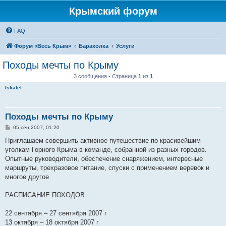
Крымский форум
FAQ
Форум «Весь Крым»
Барахолка
Услуги
Походы мечты по Крыму
3 сообщения • Страница
1
из
1
Iskatel
Походы мечты по Крыму
С
05 сен 2007, 01:20
о
о
Приглашаем совершить активное путешествие по красивейшим
б
уголкам Горного Крыма в команде, собранной из разных городов.
щ
е
Опытные руководители, обеспечение снаряжением, интересные
н
маршруты, трехразовое питание, спуски с применением веревок и
и
е
многое другое
РАСПИСАНИЕ ПОХОДОВ
22 сентября – 27 сентября 2007 г
13 октября – 18 октября 2007 г