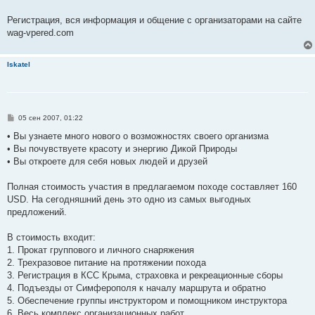
Регистрация, вся информация и общение с организаторами на сайте
wag-vpered.com
Iskatel
С
05 сен 2007, 01:22
о
о
• Вы узнаете много нового о возможностях своего организма
б
• Вы почувствуете красоту и энергию Дикой Природы
щ
е
• Вы откроете для себя новых людей и друзей
н
и
е
Полная стоимость участия в предлагаемом походе составляет 160
USD. На сегодняшний день это одно из самых выгодных
предложений.
В стоимость входит:
1. Прокат группового и личного снаряжения
2. Трехразовое питание на протяжении похода
3. Регистрация в КСС Крыма, страховка и рекреационные сборы
4. Подъезды от Симферополя к началу маршрута и обратно
5. Обеспечение группы инструктором и помощником инструктора
6. Весь комплекс организационных работ