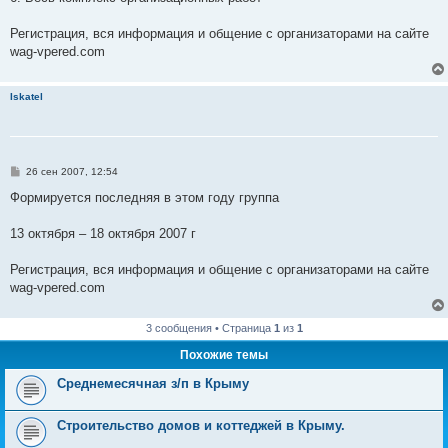
Регистрация, вся информация и общение с организаторами на сайте
wag-vpered.com
Iskatel
С
26 сен 2007, 12:54
о
о
Формируется последняя в этом году группа
б
щ
е
13 октября – 18 октября 2007 г
н
и
е
Регистрация, вся информация и общение с организаторами на сайте
wag-vpered.com
3 сообщения • Страница
1
из
1
Похожие темы
Среднемесячная з/п в Крыму
Строительство домов и коттеджей в Крыму.