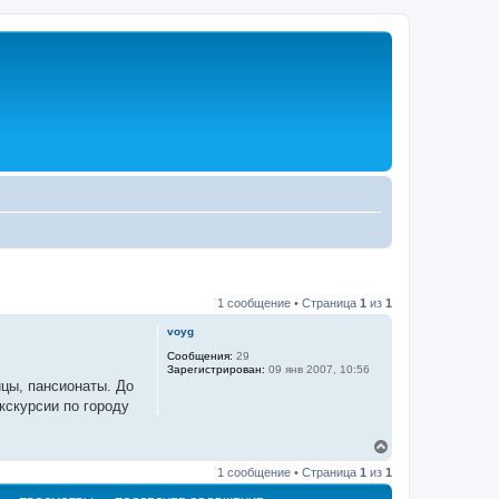
1 сообщение • Страница
1
из
1
voyg
Сообщения:
29
Зарегистрирован:
09 янв 2007, 10:56
ицы, пансионаты. До
кскурсии по городу
В
е
1 сообщение • Страница
1
из
1
р
н