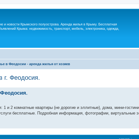
м
ие и новости Крымского полуострова. Аренда жилья в Крыму. Бесплатная
ъявлений Крыма: недвижимость, транспорт, мебель, электроника, одежда,
ье в Феодосии - аренда жилья от хозяев
в г. Феодосия.
. Феодосия.
 1 и 2 комнатные квартиры (не дорогие и эллитные), дома, мини-гостин
 услуги бесплатные. Подробная информация, фотографии, виртуальные э