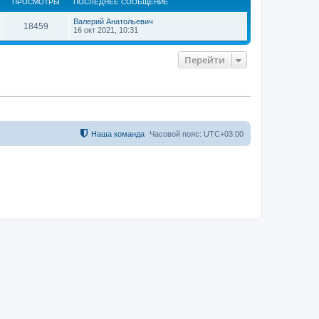
ПРОСМОТРЫ
ПОСЛЕДНЕЕ СООБЩЕНИЕ
у
т
Валерий Анатольевич
ь
18459
16 окт 2021, 10:31
с
я
к
Перейти
н
а
ч
а
л
у
Наша команда
Часовой пояс:
UTC+03:00