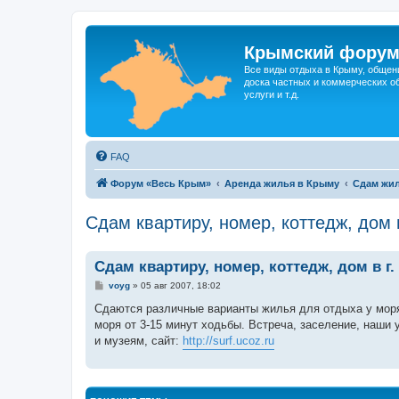
Крымский фору
Все виды отдыха в Крыму, общен
доска частных и коммерческих об
услуги и т.д.
FAQ
Форум «Весь Крым»
Аренда жилья в Крыму
Сдам жил
Сдам квартиру, номер, коттедж, дом 
Сдам квартиру, номер, коттедж, дом в г
С
voyg
»
05 авг 2007, 18:02
о
о
Сдаются различные варианты жилья для отдыха у моря:
б
моря от 3-15 минут ходьбы. Встреча, заселение, наши
щ
е
и музеям, сайт:
http://surf.ucoz.ru
н
и
е