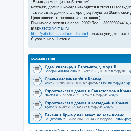
15 мин до моря (из низ5 пешком)
Коттедж, домик и номера находится в тихом Массандро
Так же сдаю домик в Сатере (под Алуштой-18км), свой 
Цена зависит от сезона(начало- конец)..
Принимаем заявки на сезон 2007: Тел. +380509824414, 
mail:
yaltotdih@mail.ru
http://yaltotdih.narod.ru/otdih.html
- можно увидеть фото
С уважением, Наташа
ПОХОЖИЕ ТЕМЫ
Сдам квартиру в Партените, у моря!!!
Валерий Анатольевич
» 16 окт 2021, 10:31 » в форуме
Сд
Среднемесячная з/п в Крыму
VelW
» 11 янв 2023, 18:16 » в форуме
Общий форум о Кр
Строительство домов в Севастополе и Крым
Nikolasse
» 22 сен 2021, 20:57 » в форуме
Услуги
Строительство домов и коттеджей в Крыму.
Alyona
» 02 окт 2022, 14:33 » в форуме
Услуги
Бензин в Крыму дешевеет, но есть нюанс
Бендерович
» 16 июл 2026, 21:14 » в форуме
Общий фор
Вернуться в «Сдам жилье в Большой Ялте - аренда жилья