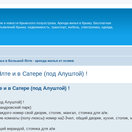
м
ие и новости Крымского полуострова. Аренда жилья в Крыму. Бесплатная
ъявлений Крыма: недвижимость, транспорт, мебель, электроника, одежда,
ье в Большой Ялте - аренда жилья от хозяев
лте и в Сатере (под Алуштой) !
 и в Сатере (под Алуштой) !
од Алуштой) !
андровский парк):
аждого номер свой дворик, столик, мангал, стоянка для а/м.
е комнаты (полу-люксы) номер на2-3чел, общий дворик, кухня, столик, 
щей верандой, стоянка для а/м