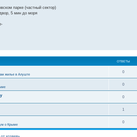
вском парке (частный сектор)
двор, 5 мин до моря
e-
ОТВЕТЫ
0
ам жилье в Алуште
0
ыме
у
0
1
0
ум о Крыме
 от хозяев»