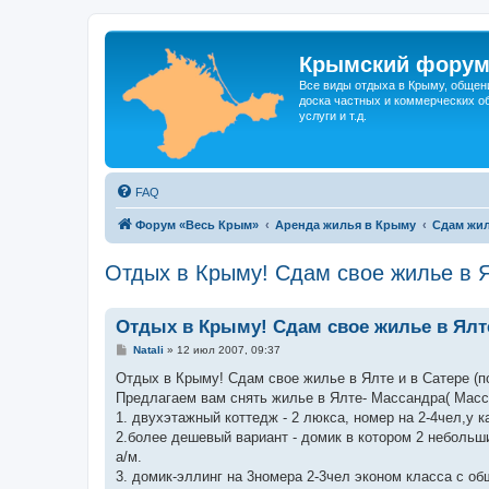
Крымский фору
Все виды отдыха в Крыму, общен
доска частных и коммерческих об
услуги и т.д.
FAQ
Форум «Весь Крым»
Аренда жилья в Крыму
Сдам жил
Отдых в Крыму! Сдам свое жилье в Я
Отдых в Крыму! Сдам свое жилье в Ялте
С
Natali
»
12 июл 2007, 09:37
о
о
Отдых в Крыму! Сдам свое жилье в Ялте и в Сатере (п
б
Предлагаем вам снять жилье в Ялте- Массандра( Масс
щ
е
1. двухэтажный коттедж - 2 люкса, номер на 2-4чел,у к
н
2.более дешевый вариант - домик в котором 2 небольши
и
е
а/м.
3. домик-эллинг на 3номера 2-3чел эконом класса с об