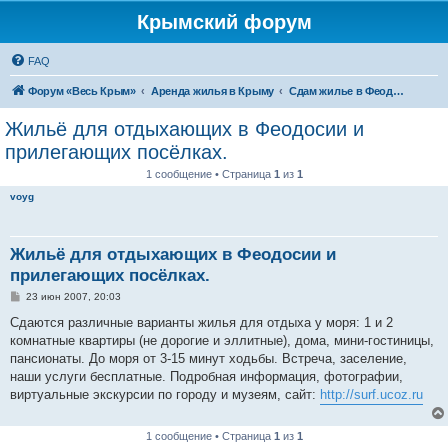
Крымский форум
FAQ
Форум «Весь Крым»
Аренда жилья в Крыму
Сдам жилье в Феодосии - аренда жилья от хозяев
Жильё для отдыхающих в Феодосии и
прилегающих посёлках.
1 сообщение • Страница
1
из
1
voyg
Жильё для отдыхающих в Феодосии и
прилегающих посёлках.
С
23 июн 2007, 20:03
о
о
Сдаются различные варианты жилья для отдыха у моря: 1 и 2
б
комнатные квартиры (не дорогие и эллитные), дома, мини-гостиницы,
щ
е
пансионаты. До моря от 3-15 минут ходьбы. Встреча, заселение,
н
наши услуги бесплатные. Подробная информация, фотографии,
и
е
виртуальные экскурсии по городу и музеям, сайт:
http://surf.ucoz.ru
1 сообщение • Страница
1
из
1