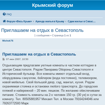
Крымский форум
FAQ
Форум «Весь Крым»
Аренда жилья в Крыму
Сдам жилье в Севастополе
Приглашаем на отдых в Севастополь
1 сообщение • Страница
1
из
1
Mishok76
Приглашаем на отдых в Севастополь
С
07 июн 2007, 10:50
о
о
Отдыхающим предлагаем уютные комнаты в частном коттедже в
б
центре Севастополя. Рядом Панорама Обороны Севастополя и
щ
е
Исторический бульвар. Все комнаты имеют отдельный вход,
н
оборудованы санузлом, бойлером (вода постоянно), телевизором,
и
е
новой мебелью. Свой большой двор, сад, мангал, кухня. Рядом
охраняемая стоянка и остановки любого транспорта. До городских
пляжей и набережной – 20 мин. пешком. По желанию обеспечиваем
питание. Стоимость комнаты на 2-х человек 150 гр. (30 уе) в сутки за
комнату. Тел. 80505881957 Михаил Тел. в Москве 79164244046 или
79263772593 Марк