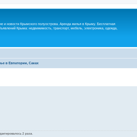
м
ие и новости Крымского полуострова. Аренда жилья в Крыму. Бесплатная
ъявлений Крыма: недвижимость, транспорт, мебель, электроника, одежда,
ье в Евпатории, Саках
дактировалось 2 раза.