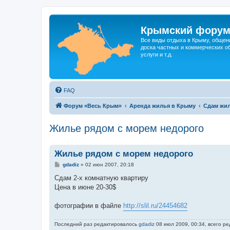
Крымский фору
Все виды отдыха в Крыму, общен
доска частных и коммерческих об
услуги и т.д.
FAQ
Форум «Весь Крым»
Аренда жилья в Крыму
Сдам жил
Жилье рядом с морем недорого
Жилье рядом с морем недорого
С
gdadiz
»
02 июн 2007, 20:18
о
о
Сдам 2-х комнатную квартиру
б
Цена в июне 20-30$
щ
е
н
фотографии в файле
http://slil.ru/24454682
и
е
Последний раз редактировалось
gdadiz
08 июл 2009, 00:34, всего ре