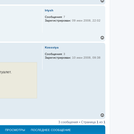
В
е
р
Irtysh
н
у
Сообщения:
7
Зарегистрирован:
09 июн 2008, 22:02
т
ь
с
я
В
к
е
н
р
а
Kossstya
н
ч
у
Сообщения:
3
а
Зарегистрирован:
10 июн 2008, 09:38
т
л
ь
у
с
я
туалет.
к
н
а
ч
а
л
у
В
е
3 сообщения • Страница
1
из
1
р
н
ПРОСМОТРЫ
ПОСЛЕДНЕЕ СООБЩЕНИЕ
у