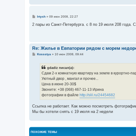
С
Irtysh
»
09 июн 2008, 22:27
о
о
2 пары из Санкт-Петербурга. с 8 по 19 июля 208 года. 
б
щ
е
н
и
е
Re: Жилье в Евпатории рядом с морем недор
С
Kossstya
»
10 июн 2008, 09:44
о
о
б
gdadiz писал(а):
щ
е
Сдам 2-х комнатную квартиру на земле в курортно-пар
н
Уютный двор , мангал и прочее...
и
е
Цена в июне 20-30$
Звоните: +38 (068) 467-11-13 Ирина
фотографии в файле
http://slil.ru/24454682
Ссылка не работает. Как можно посмотреть фотографи
Мы бы хотели снять с 19 июля на 2 недели
ПОХОЖИЕ ТЕМЫ