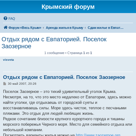
Крымский форум
FAQ
Форум «Весь Крым»
Аренда жилья в Крыму
Сдам жилье в Евпатории, Саках
Отдых рядом с Евпаторией. Поселок
Заозерное
1 сообщение • Страница
1
из
1
visveta
Отдых рядом с Евпаторией. Поселок Заозерное
С
30 май 2007, 20:26
о
о
Поселок Заозерное – это тихий удивительный уголок Крыма.
б
Несмотря, на то, что это место недалеко от Евпатории, здесь можно
щ
е
найти уголки, где отдыхаешь от городской суеты и
н
восстанавливаешь силы. Море здесь чистое, теплое с песчаными
и
е
пляжами. Это отдых для людей любящих жизнь.
Редкое сочетание близости крупного курортного города и тишины
морского побережья Черного моря. Место для семейного отдыха или
небольшой компании.
Посмотреть варианты жилья можно на
http://www.zaozernoe.org