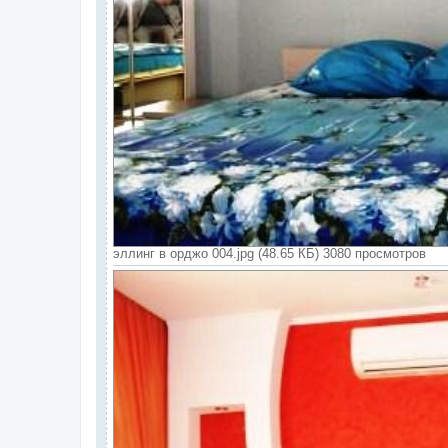
эллинг в орджо 004.jpg (48.65 КБ) 3080 просмотров