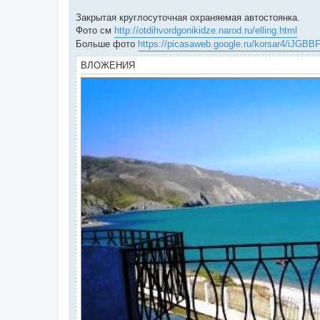
Закрытая круглосуточная охраняемая автостоянка.
Фото см
http://otdihvordgonikidze.narod.ru/elling.html
Больше фото
https://picasaweb.google.ru/korsar4/iJGBB
ВЛОЖЕНИЯ