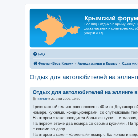
Крымский фору
Все виды отдыха в Крыму, общен
доска частных и коммерческих об
услуги и т.д.
FAQ
Форум «Весь Крым»
Аренда жилья в Крыму
Сдам жил
Отдых для автолюбителей на эллинг
Отдых для автолюбителей на эллинге 
С
korsar
»
21 июл 2009, 19:30
о
о
Трехэтажный эллинг расположен в 40 м от Двухякорно
б
номере, кухнями, кондиционерами, со спутниковым тел
щ
е
На втором этаже находится большая кухня – столовая, 
н
На первом этаже два номера со своими кухнями . На т
и
е
с окнами во двор .
На втором этаже – «Зеленый» номер с балконом и вид