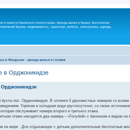
м
ие и новости Крымского полуострова. Аренда жилья в Крыму. Бесплатная
ъявлений Крыма: недвижимость, транспорт, мебель, электроника, одежда,
ье в Феодосии - аренда жилья от хозяев
е в Орджоникидзе
в Орджоникидзе
й бухты пос. Орджоникидзе. В эллинге 5 двухместных номеров со всеми
евидением. Горячая и холодная вода круглосуточно, со своих источнико
которая обслуживает номера второго и третьего этажа.
ретьем этаже находится два номера – «Голубой» с балконом и видом на 
ом на море . Для отдыхающих с детьми дополнительные бесплатные мес