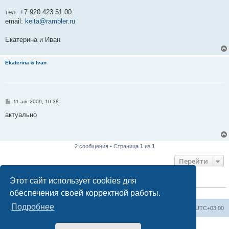
тел. +7 920 423 51 00
email:
keita@rambler.ru
Екатерина и Иван
Ekaterina & Ivan
С
11 авг 2009, 10:38
о
о
актуально
б
щ
е
н
и
2 сообщения • Страница
1
из
1
е
Перейти
Этот сайт использует cookies для
КТО СЕЙЧАС НА КОНФЕРЕНЦИИ
обеспечения своей корректной работы.
Сейчас этот форум просматривают:
ClaudeBot [ИИ бот]
и 1 гость
Подробнее
Форум «Весь Крым»
Наша команда
Часовой пояс:
UTC+03:00
Создано на основе phpBB® Forum Software © phpBB Limited