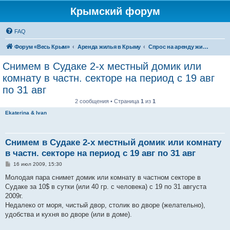
Крымский форум
FAQ
Форум «Весь Крым»
Аренда жилья в Крыму
Спрос на аренду жилья в Крыму
Снимем в Судаке 2-х местный домик или
комнату в частн. секторе на период с 19 авг
по 31 авг
2 сообщения • Страница
1
из
1
Ekaterina & Ivan
Снимем в Судаке 2-х местный домик или комнату
в частн. секторе на период с 19 авг по 31 авг
С
16 июл 2009, 15:30
о
о
Молодая пара снимет домик или комнату в частном секторе в
б
Судаке за 10$ в сутки (или 40 гр. с человека) с 19 по 31 августа
щ
е
2009г.
н
Недалеко от моря, чистый двор, столик во дворе (желательно),
и
е
удобства и кухня во дворе (или в доме).