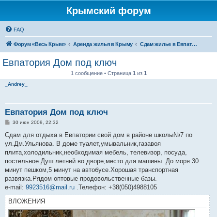
Крымский форум
FAQ
Форум «Весь Крым»
Аренда жилья в Крыму
Сдам жилье в Евпатории, Саках
Евпатория Дом под ключ
1 сообщение • Страница
1
из
1
_Andrey_
Евпатория Дом под ключ
С
30 июн 2009, 22:32
о
о
Сдам для отдыха в Евпатории свой дом в районе школы№7 по
б
ул.Дм.Ульянова. В доме туалет,умывальник,газавоя
щ
е
плита,холодильник,необходимая мебель, телевизор, посуда,
н
постельное.Душ летний во дворе,место для машины. До моря 30
и
е
минут пешком,5 минут на автобусе.Хорошая транспортная
развязка.Рядом оптовые продовольственные базы.
e-mail:
9923516@mail.ru
.Телефон: +38(050)4988105
ВЛОЖЕНИЯ