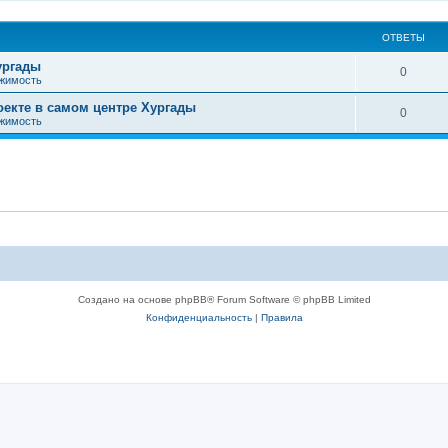
ОТВЕТЫ
ургады
0
жимость
оекте в самом центре Хургады
0
жимость
Создано на основе phpBB® Forum Software © phpBB Limited
Конфиденциальность
|
Правила