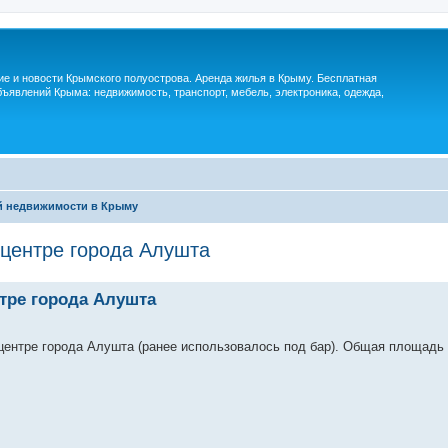
м
ие и новости Крымского полуострова. Аренда жилья в Крыму. Бесплатная
ъявлений Крыма: недвижимость, транспорт, мебель, электроника, одежда,
й недвижимости в Крыму
центре города Алушта
тре города Алушта
ентре города Алушта (ранее использовалось под бар). Общая площадь 1