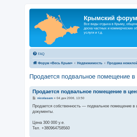
Крымский фору
Все виды отдыха в Крыму, общен
доска частных и коммерческих об
услуги и т.д.
FAQ
Форум «Весь Крым»
Недвижимость
Продажа нежило
Продается подвальное помещение в 
Продается подвальное помещение в цен
С
nicolasam
»
04 дек 2006, 13:50
о
о
Продается собственность — подвальное помещение в ц
б
документы.
щ
е
н
Цена 300 000 у.е.
и
е
Тел. +380964758560