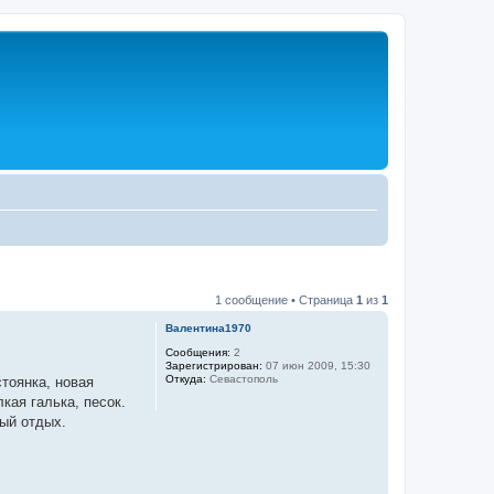
1 сообщение • Страница
1
из
1
Валентина1970
Сообщения:
2
Зарегистрирован:
07 июн 2009, 15:30
Откуда:
Севастополь
тоянка, новая
кая галька, песок.
ный отдых.