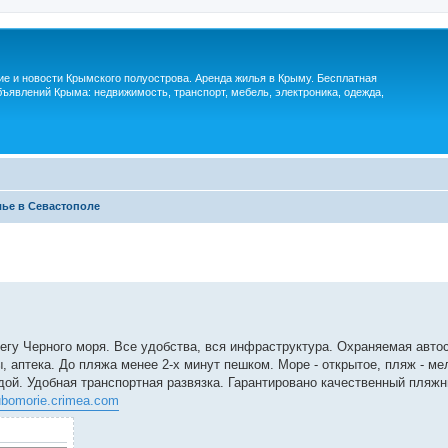
м
ие и новости Крымского полуострова. Аренда жилья в Крыму. Бесплатная
ъявлений Крыма: недвижимость, транспорт, мебель, электроника, одежда,
ье в Севастополе
гу Черного моря. Все удобства, вся инфраструктура. Охраняемая автос
 аптека. До пляжа менее 2-х минут пешком. Море - открытое, пляж - мел
дой. Удобная транспортная развязка. Гарантировано качественный пляж
lubomorie.crimea.com