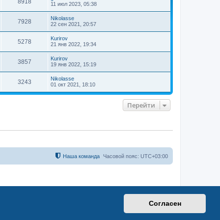
ь
8918
11 июл 2023, 05:38
с
я
Nikolasse
7928
к
22 сен 2021, 20:57
н
а
Kurirov
5278
ч
21 янв 2022, 19:34
а
л
Kurirov
3857
у
19 янв 2022, 15:19
Nikolasse
3243
01 окт 2021, 18:10
Перейти
Наша команда
Часовой пояс:
UTC+03:00
Согласен