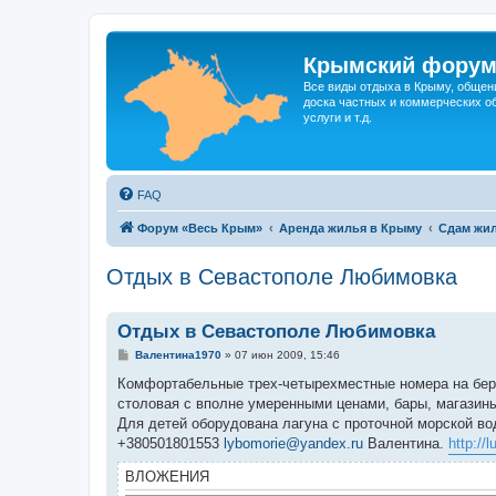
Крымский фору
Все виды отдыха в Крыму, общен
доска частных и коммерческих об
услуги и т.д.
FAQ
Форум «Весь Крым»
Аренда жилья в Крыму
Сдам жил
Отдых в Севастополе Любимовка
Отдых в Севастополе Любимовка
С
Валентина1970
»
07 июн 2009, 15:46
о
о
Комфортабельные трех-четырехместные номера на бере
б
столовая с вполне умеренными ценами, бары, магазины,
щ
е
Для детей оборудована лагуна с проточной морской во
н
+380501801553
lybomorie@yandex.ru
Валентина.
http://
и
е
ВЛОЖЕНИЯ