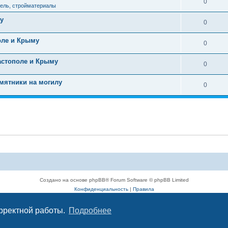
0
ель, стройматериалы
у
0
оле и Крыму
0
астополе и Крыму
0
мятники на могилу
0
Создано на основе phpBB® Forum Software © phpBB Limited
Конфиденциальность
|
Правила
орректной работы.
Подробнее