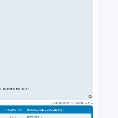
. До пляжа менее 2-х
В
е
1 сообщение • Страница
1
из
1
р
н
ПРОСМОТРЫ
ПОСЛЕДНЕЕ СООБЩЕНИЕ
у
т
gaverees12