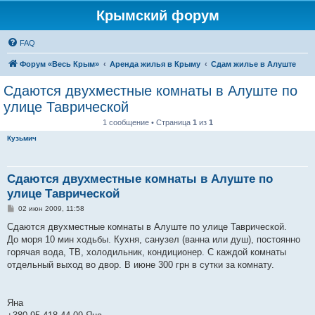
Крымский форум
FAQ
Форум «Весь Крым»
Аренда жилья в Крыму
Сдам жилье в Алуште
Сдаются двухместные комнаты в Алуште по
улице Таврической
1 сообщение • Страница
1
из
1
Кузьмич
Сдаются двухместные комнаты в Алуште по
улице Таврической
С
02 июн 2009, 11:58
о
о
Сдаются двухместные комнаты в Алуште по улице Таврической.
б
До моря 10 мин ходьбы. Кухня, санузел (ванна или душ), постоянно
щ
е
горячая вода, ТВ, холодильник, кондиционер. С каждой комнаты
н
отдельный выход во двор. В июне 300 грн в сутки за комнату.
и
е
Яна