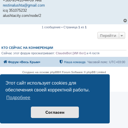
+380-95-418-44-09 Яна
restinalushta@gmail.com
icq 351075232
alushtacity.com/node/2
1 сообщение • Страница
1
из
1
Перейти
КТО СЕЙЧАС НА КОНФЕРЕНЦИИ
Сейчас этот форум просматривают:
ClaudeBot [ИИ бот]
и 4 гостя
Форум «Весь Крым»
Наша команда
Часовой пояс:
UTC+03:00
Создано на основе phpBB® Forum Software © phpBB Limited
Конфиденциальность
|
Правила
Этот сайт использует cookies для
обеспечения своей корректной работы.
Подробнее
Согласен