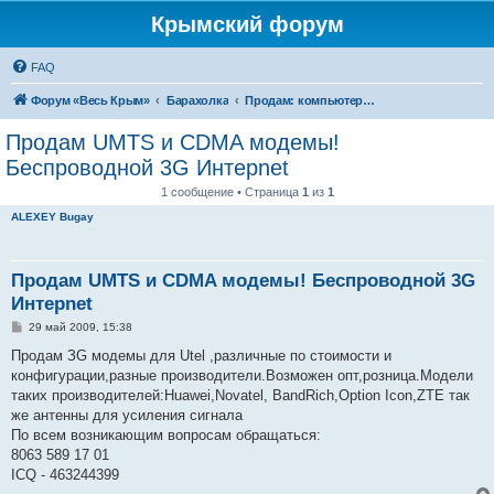
Крымский форум
FAQ
Форум «Весь Крым»
Барахолка
Продам: компьютеры, комплектующие, оргтехника
Продам UMTS и CDMA модемы!
Беспроводной 3G Интерnet
1 сообщение • Страница
1
из
1
ALEXEY Bugay
Продам UMTS и CDMA модемы! Беспроводной 3G
Интерnet
С
29 май 2009, 15:38
о
о
Продам ЗG модемы для Utel ,различные по стоимости и
б
конфигурации,разные производители.Возможен опт,розница.Модели
щ
е
таких производителей:Huawei,Novatel, BandRich,Option Icon,ZTE так
н
же антенны для усиления сигнала
и
е
По всем возникающим вопросам обращаться:
8063 589 17 01
ICQ - 463244399