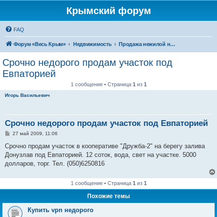
Крымский форум
FAQ
Форум «Весь Крым»
Недвижимость
Продажа нежилой недвижимости в Крыму
Срочно недорого продам участок под
Евпаторией
1 сообщение • Страница
1
из
1
Игорь Васильевич
Срочно недорого продам участок под Евпаторией
С
27 май 2009, 11:06
о
о
Срочно продам участок в кооперативе "Дружба-2" на берегу залива
б
Донузлав под Евпаторией. 12 соток, вода, свет на участке. 5000
щ
е
долларов, торг. Тел. (050)6250816
н
и
е
1 сообщение • Страница
1
из
1
Похожие темы
Купить vpn недорого