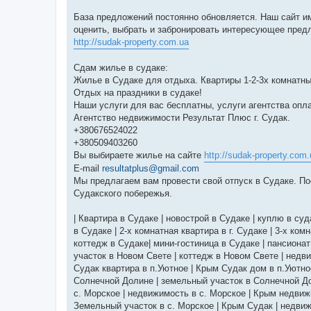
База предложений постоянно обновляется. Наш сайт 
оценить, выбрать и забронировать интересующее пред
http://sudak-property.com.ua
Сдам жилье в судаке:
Жилье в Судаке для отдыха. Квартиры 1-2-3х комнатны
Отдых на праздники в судаке!
Наши услуги для вас бесплатны, услуги агентства опла
Агентство недвижимости Результат Плюс г. Судак.
+380676524022
+380509403260
Вы выбираете жилье на сайте
http://sudak-property.com
E-mail
resultatplus@gmail.com
Мы предлагаем вам провести свой отпуск в Судаке. По
Судакского побережья.
| Квартира в Судаке | новострой в Судаке | куплю в суд
в Судаке | 2-х комнатная квартира в г. Судаке | 3-х ком
коттедж в Судаке| мини-гостиница в Судаке | пансионат
участок в Новом Свете | коттедж в Новом Свете | недв
Судак квартира в п.Уютное | Крым Судак дом в п.Уютн
Солнечной Долине | земельный участок в Солнечной Д
с. Морское | недвижимость в с. Морское | Крым недвиж
Земельный участок в с. Морское | Крым Судак | недви