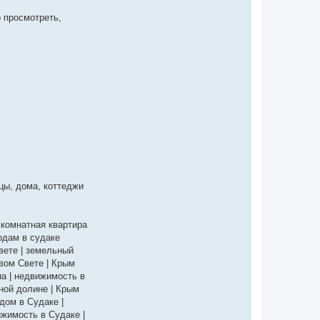
 просмотреть,
цы, дома, коттеджи
х комнатная квартира
родам в судаке
Свете | земельный
овом Свете | Крым
на | недвижимость в
ной долине | Крым
дом в Судаке |
жимость в Судаке |