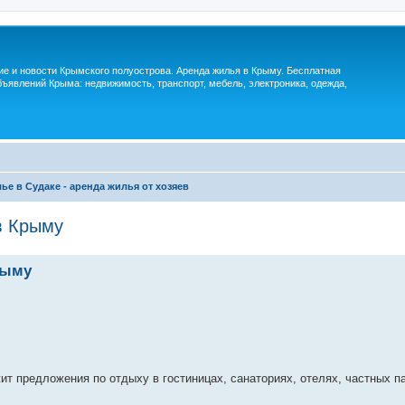
м
ие и новости Крымского полуострова. Аренда жилья в Крыму. Бесплатная
ъявлений Крыма: недвижимость, транспорт, мебель, электроника, одежда,
ье в Судаке - аренда жилья от хозяев
в Крыму
рыму
т предложения по отдыху в гостиницах, санаториях, отелях, частных п