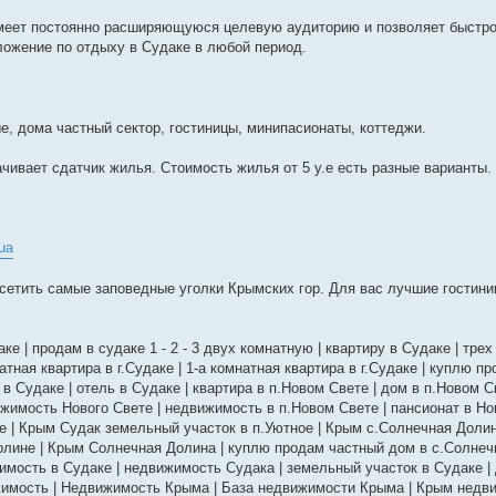
имеет постоянно расширяющуюся целевую аудиторию и позволяет быстро
ложение по отдыху в Судаке в любой период.
е, дома частный сектор, гостиницы, минипасионаты, коттеджи.
чивает сдатчик жилья. Стоимость жилья от 5 у.е есть разные варианты.
.ua
сетить самые заповедные уголки Крымских гор. Для вас лучшие гостини
аке | продам в судаке 1 - 2 - 3 двух комнатную | квартиру в Судаке | тре
натная квартира в г.Судаке | 1-а комнатная квартира в г.Судаке | куплю п
 в Судаке | отель в Судаке | квартира в п.Новом Свете | дом в п.Новом 
ижимость Нового Свете | недвижимость в п.Новом Свете | пансионат в Н
ое | Крым Судак земельный участок в п.Уютное | Крым с.Солнечная Доли
олине | Крым Солнечная Долина | куплю продам частный дом в с.Солнеч
имость в Судаке | недвижимость Судака | земельный участок в Судаке | 
жимость | Недвижимость Крыма | База недвижимости Крыма | Крым недви