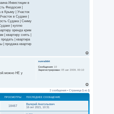
раина Инвестиции в
сть Феодосия |
 в Крыму | Участок
Участок в Судаке |
ость Судака | Сниму
Судаке | куплю
квартиру оренда крим
м | квартиру снять |
 продать | квартира
ры | продажа квартир
В
е
р
sunrabbit
н
у
Сообщения:
10
Зарегистрирован:
05 авг 2009, 00:10
т
дой.можно НЕ у
ь
с
я
В
к
е
н
2 сообщения • Страница
1
из
1
р
а
н
ч
ПРОСМОТРЫ
ПОСЛЕДНЕЕ СООБЩЕНИЕ
у
а
т
л
Валерий Анатольевич
ь
18467
у
16 окт 2021, 10:31
с
я