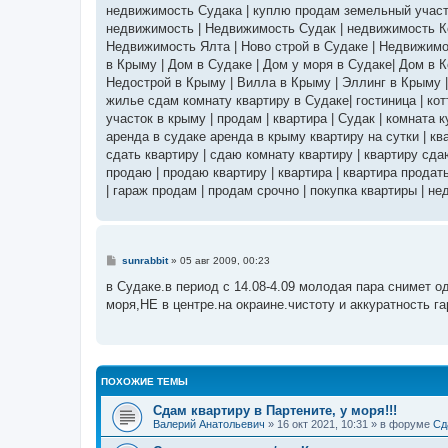
недвижимость Судака | куплю продам земельный участок
недвижимость | Недвижимость Судак | недвижимость К
Недвижимость Ялта | Ново строй в Судаке | Недвижимо
в Крыму | Дом в Судаке | Дом у моря в Судаке| Дом в К
Недострой в Крыму | Вилла в Крыму | Эллинг в Крыму 
жилье сдам комнату квартиру в Судаке| гостиница | котт
участок в крыму | продам | квартира | Судак | комната
аренда в судаке аренда в крыму квартиру на сутки | ква
сдать квартиру | сдаю комнату квартиру | квартиру сдаю
продаю | продаю квартиру | квартира | квартира продат
| гараж продам | продам срочно | покупка квартиры | недв
С
sunrabbit
»
05 авг 2009, 00:23
о
о
в Судаке.в период с 14.08-4.09 молодая пара снимет 
б
моря,НЕ в центре.на окраине.чистоту и аккуратность га
щ
е
н
и
е
ПОХОЖИЕ ТЕМЫ
Сдам квартиру в Партените, у моря!!!
Валерий Анатольевич
» 16 окт 2021, 10:31 » в форуме
Сд