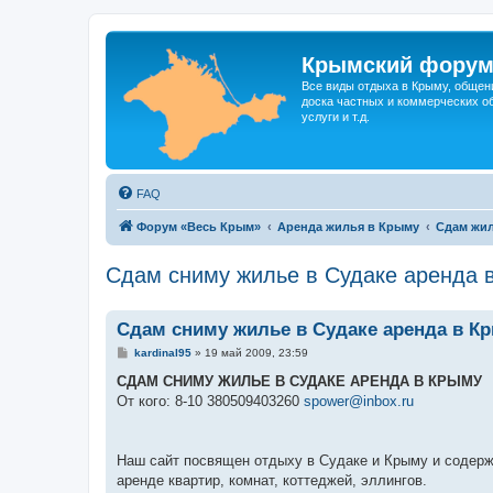
Крымский фору
Все виды отдыха в Крыму, общен
доска частных и коммерческих об
услуги и т.д.
FAQ
Форум «Весь Крым»
Аренда жилья в Крыму
Сдам жил
Сдам сниму жилье в Судаке аренда 
Сдам сниму жилье в Судаке аренда в К
С
kardinal95
»
19 май 2009, 23:59
о
о
СДАМ СНИМУ ЖИЛЬЕ В СУДАКЕ АРЕНДА В КРЫМУ
б
От кого: 8-10 380509403260
spower@inbox.ru
щ
е
н
и
е
Наш сайт посвящен отдыху в Судаке и Крыму и содержи
аренде квартир, комнат, коттеджей, эллингов.