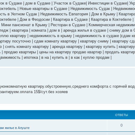
 в Судаке | дом в Судаке | Участок в Судаке| Инвестиции в Судаке| Ук
октебель | Новые квартиры в Судаке | Недвижимость Судак | Недвижимо
сть в Уютном Судак | Недвижимость Евпатория | Дом в Крыму | Квартира
октебеле | Дом в Феодосии | Квартира в Судаке | Квартира в Коктебеле | 
| Мини пансионат в Крыму | Ресторан в Судаке | Коммерческая недвижим
едж | квартира | комната | дом в | аренда жилья в судаке | сниму дом в 
 куплю квартиру | недвижимость в крыму | недвижимость в судаке |сдам 
ртиру посуточно | сдам комнату квартиру | квартиру сниму | квартиру сда
 | снять комнату квартиру | аренда квартиру | квартиру купить | квартиру
ь | продаю квартиры | цены на квартиру продаю квартир | продать кварти
ижимость | ипотека | в на | купить в | в как | куплю продам |
однонкомнатную квартиру.обустроенную,среднего комфорта с горячей во
рантируем.оплата 15$/сут.без хозяев
ОТВЕТЫ
0
ам жилье в Алуште