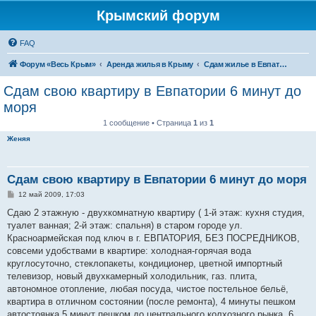
Крымский форум
FAQ
Форум «Весь Крым»
Аренда жилья в Крыму
Сдам жилье в Евпатории, Саках
Сдам свою квартиру в Евпатории 6 минут до
моря
1 сообщение • Страница
1
из
1
Женяя
Сдам свою квартиру в Евпатории 6 минут до моря
С
12 май 2009, 17:03
о
о
Сдаю 2 этажную - двухкомнатную квартиру ( 1-й этаж: кухня студия,
б
туалет ванная; 2-й этаж: спальня) в старом городе ул.
щ
е
Красноармейская под ключ в г. ЕВПАТОРИЯ, БЕЗ ПОСРЕДНИКОВ,
н
совсеми удобствами в квартире: холодная-горячая вода
и
е
круглосуточно, стеклопакеты, кондиционер, цветной импортный
телевизор, новый двухкамерный холодильник, газ. плита,
автономное отопление, любая посуда, чистое постельное бельё,
квартира в отличном состоянии (после ремонта), 4 минуты пешком
автостоянка,5 минут пешком до центрального колхозного рынка, 6