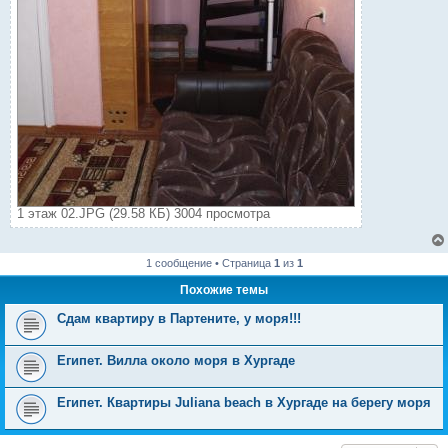
1 этаж 02.JPG (29.58 КБ) 3004 просмотра
1 сообщение • Страница
1
из
1
Похожие темы
Сдам квартиру в Партените, у моря!!!
Египет. Вилла около моря в Хургаде
Египет. Квартиры Juliana beach в Хургаде на берегу моря