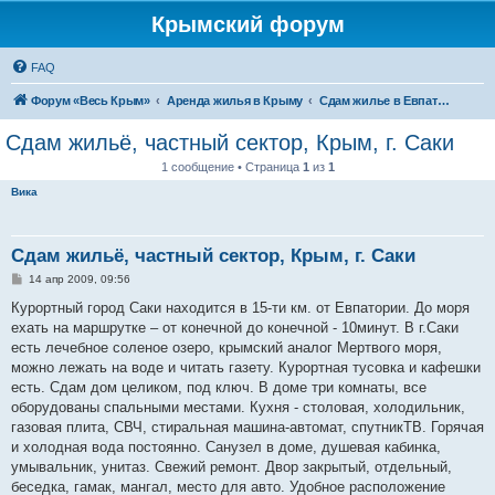
Крымский форум
FAQ
Форум «Весь Крым»
Аренда жилья в Крыму
Сдам жилье в Евпатории, Саках
Сдам жильё, частный сектор, Крым, г. Саки
1 сообщение • Страница
1
из
1
Вика
Сдам жильё, частный сектор, Крым, г. Саки
С
14 апр 2009, 09:56
о
о
Курортный город Саки находится в 15-ти км. от Евпатории. До моря
б
ехать на маршрутке – от конечной до конечной - 10минут. В г.Саки
щ
е
есть лечебное соленое озеро, крымский аналог Мертвого моря,
н
можно лежать на воде и читать газету. Курортная тусовка и кафешки
и
е
есть. Сдам дом целиком, под ключ. В доме три комнаты, все
оборудованы спальными местами. Кухня - столовая, холодильник,
газовая плита, СВЧ, стиральная машина-автомат, спутникТВ. Горячая
и холодная вода постоянно. Санузел в доме, душевая кабинка,
умывальник, унитаз. Свежий ремонт. Двор закрытый, отдельный,
беседка, гамак, мангал, место для авто. Удобное расположение