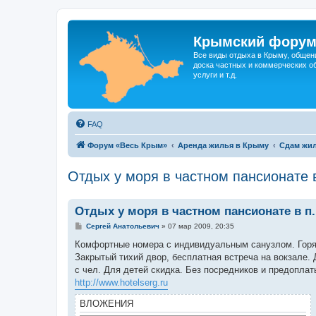
Крымский фору
Все виды отдыха в Крыму, общен
доска частных и коммерческих об
услуги и т.д.
FAQ
Форум «Весь Крым»
Аренда жилья в Крыму
Сдам жил
Отдых у моря в частном пансионате 
Отдых у моря в частном пансионате в п
С
Сергей Анатольевич
»
07 мар 2009, 20:35
о
о
Комфортные номера с индивидуальным санузлом. Горяч
б
Закрытый тихий двор, бесплатная встреча на вокзале.
щ
е
с чел. Для детей скидка. Без посредников и предоплат
н
http://www.hotelserg.ru
и
е
ВЛОЖЕНИЯ