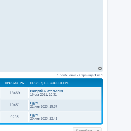
В
е
1 сообщение • Страница
1
из
1
р
н
ПРОСМОТРЫ
ПОСЛЕДНЕЕ СООБЩЕНИЕ
у
т
Валерий Анатольевич
ь
18469
16 окт 2021, 10:31
с
я
Egypt
10451
к
21 янв 2023, 15:37
н
а
Egypt
9235
ч
20 янв 2023, 22:41
а
л
у
Перейти