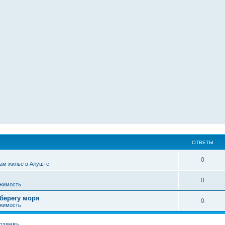
ОТВЕТЫ
0
ам жилье в Алуште
0
жимость
 берегу моря
0
жимость
хозяев»