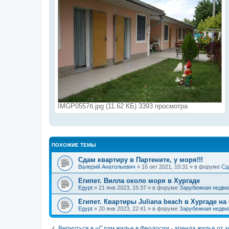
IMGP0557б.jpg (11.62 КБ) 3393 просмотра
ПОХОЖИЕ ТЕМЫ
Сдам квартиру в Партените, у моря!!!
Валерий Анатольевич
» 16 окт 2021, 10:31 » в форуме
Сд
Египет. Вилла около моря в Хургаде
Egypt
» 21 янв 2023, 15:37 » в форуме
Зарубежная недви
Египет. Квартиры Juliana beach в Хургаде на
Egypt
» 20 янв 2023, 22:41 » в форуме
Зарубежная недви
Вернуться в «Сдам жилье в Феодосии - аренда жилья от 