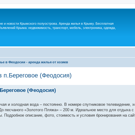
м
ие и новости Крымского полуострова. Аренда жилья в Крыму. Бесплатная
ъявлений Крыма: недвижимость, транспорт, мебель, электроника, одежда,
ье в Феодосии - аренда жилья от хозяев
в п.Береговое (Феодосия)
.Береговое (Феодосия)
ая и холодная вода – постоянно. В номере спутниковое телевидение, х
 До песчаного «Золотого Пляжа» – 200 м. Идеальное место для отдыха с
ы. Подробное описание, фото, стоимость и условия бронирования на сай