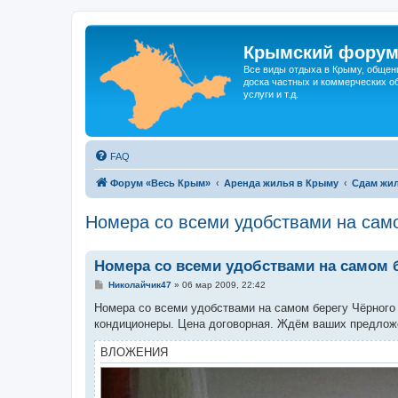
Крымский фору
Все виды отдыха в Крыму, общен
доска частных и коммерческих об
услуги и т.д.
FAQ
Форум «Весь Крым»
Аренда жилья в Крыму
Сдам жил
Номера со всеми удобствами на сам
Номера со всеми удобствами на самом 
С
Николайчик47
»
06 мар 2009, 22:42
о
о
Номера со всеми удобствами на самом берегу Чёрного 
б
кондиционеры. Цена договорная. Ждём ваших предложе
щ
е
н
ВЛОЖЕНИЯ
и
е