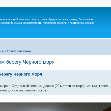
м
ие и новости Крымского полуострова. Аренда жилья в Крыму. Бесплатная
ъявлений Крыма: недвижимость, транспорт, мебель, электроника, одежда,
ье в Евпатории, Саках
ом берегу Чёрного моря
берегу Чёрного моря
моря!!! Отдельный зелёный дворик (20 метров от моря), мангал, кабель
ний для согласования сроков.