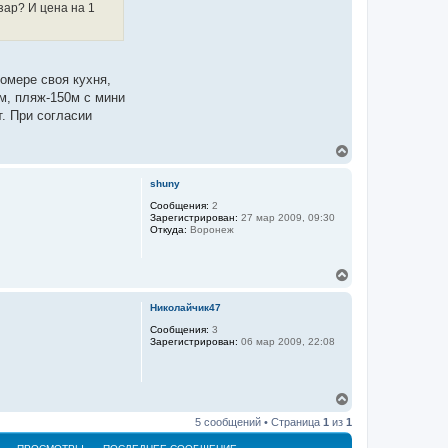
я
зар? И цена на 1
к
н
а
ч
а
номере своя кухня,
л
0м, пляж-150м с мини
у
т. При согласии
В
е
р
shuny
н
у
Сообщения:
2
Зарегистрирован:
27 мар 2009, 09:30
т
Откуда:
Воронеж
ь
с
я
В
к
е
н
р
а
Николайчик47
н
ч
у
Сообщения:
3
а
Зарегистрирован:
06 мар 2009, 22:08
т
л
ь
у
с
я
В
к
е
н
5 сообщений • Страница
1
из
1
р
а
н
ч