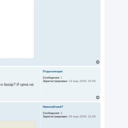
В
е
р
Отдыхающая
н
у
Сообщения:
1
Зарегистрирован:
10 мар 2009, 03:08
т
и базар? И цена на
ь
с
я
В
к
е
н
р
а
Николайчик47
н
ч
у
Сообщения:
3
а
Зарегистрирован:
06 мар 2009, 22:08
т
л
ь
у
с