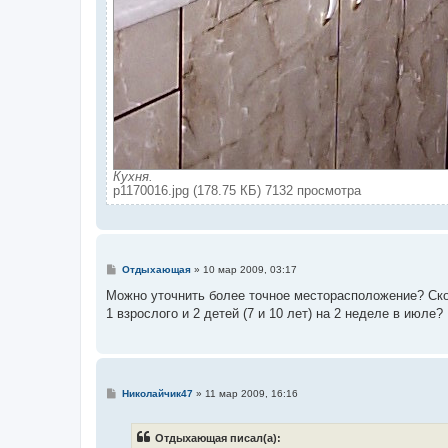
Кухня.
p1170016.jpg (178.75 КБ) 7132 просмотра
С
Отдыхающая
»
10 мар 2009, 03:17
о
о
Можно уточнить более точное месторасположение? Ско
б
1 взрослого и 2 детей (7 и 10 лет) на 2 неделе в июле?
щ
е
н
и
е
С
Николайчик47
»
11 мар 2009, 16:16
о
о
б
Отдыхающая писал(а):
щ