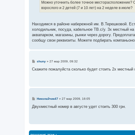
е
Можно уточнить более точное месторасположение? Ск
н
взрослого и 2 детей (7 и 10 лет) на 2 неделе в июле?
и
е
Находимся в районе набережной им. В.Терешковой. Есть
холодильник, посуда, кабельное ТВ.с/у. 3х местный на 
аквапарком, магазины, рынки через дорогу. Предоплата 
сообщу свои реквизиты. Можете подбирать компаньоно
С
shuny
»
27 мар 2009, 09:32
о
о
Скажите пожалуйста сколько будет стоить 2х местный 
б
щ
е
н
и
е
С
Николайчик47
»
27 мар 2009, 16:05
о
о
Двухместный номер в августе удет стоить 300 грн.
б
щ
е
н
и
е