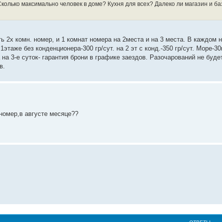
олько максимально человек в доме? Кухня для всех? Далеко ли магазин и ба
 2х комн. номер, и 1 комнат номера на 2места и на 3 места. В каждом 
1этаже без конденционера-300 гр/сут. на 2 эт с конд.-350 гр/сут. Море-3
на 3-е суток- гарантия брони в графике заездов. Разочарований не буде
в.
номер,в августе месяце??