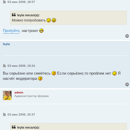
С
03 июн 2006, 18:57
о
о
б
leyla писал(а):
щ
е
Можно попробовать
н
и
е
Пробуйте
, настроил
leyla
С
03 июн 2006, 19:24
о
о
Вы серьёзно или смеётесь
Если серьёзно,то проблем нет
Я
б
насчёт модератора
щ
е
н
и
admin
е
Администратор форума
С
03 июн 2006, 20:37
о
о
б
leyla писал(а):
щ