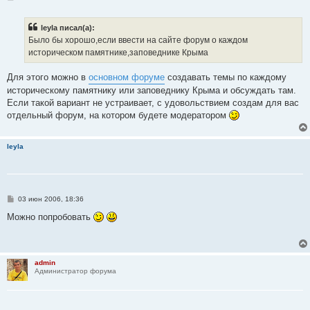
о
о
б
leyla писал(а):
щ
е
Было бы хорошо,если ввести на сайте форум о каждом
н
историческом памятнике,заповеднике Крыма
и
е
Для этого можно в
основном форуме
создавать темы по каждому
историческому памятнику или заповеднику Крыма и обсуждать там.
Если такой вариант не устраивает, с удовольствием создам для вас
отдельный форум, на котором будете модератором
leyla
С
03 июн 2006, 18:36
о
о
Можно попробовать
б
щ
е
н
и
admin
е
Администратор форума