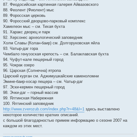
87. Феодосийская картинная галерея Айвазовского
88. Феолент (Фиолент) мыс
89. Форосская церковь
90. Форосский дворцово-парковый комплекс
Хамелеон мыс – см. Тихая бухта
91. Харакс дворец и парк
92. Херсонес археологический заповедник
Холм Славы (Колан-баир) см. Долгоруковская яйла
93. Чатыр-даг гора
Чембало генуэзская крепость – см. Балаклавская бухта
94. Чуфут-кале пещерный город
95. Чокрак озеро
96. Царская (Солнечна) ятропа
Царский курган см. Аджимушкайские каменоломни
Эмине-баир-хосар пещера – см. Чатыр-даг
97. Эски-кермен пещерный город
98. Эчки-даг – горный массив
99. Ялтинская Набережная
100. Ялтинский заповедник
http://www.zverozub.com/index.php?r=48&l=1
здесь выставлено
некоторое количество кратких описаний.
с большой благодарностью примем информацию о сезоне 2007 на
каждом из этих мест.