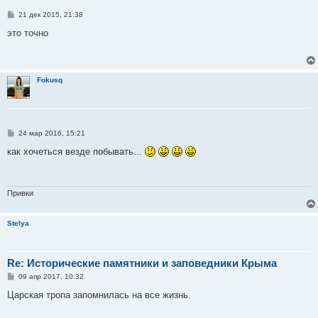
С
21 дек 2015, 21:38
о
о
это точно
б
щ
е
н
и
Fokusq
е
С
24 мар 2016, 15:21
о
о
как хочеться везде побывать...
б
щ
е
н
и
Привки
е
Stelya
Re: Исторические памятники и заповедники Крыма
С
09 апр 2017, 10:32
о
о
Царская тропа запомнилась на все жизнь.
б
щ