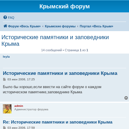
Крымский форум
FAQ
Форум «Весь Крым»
Крымские форумы
Портал «Весь Крым»
Исторические памятники и заповедники
Крыма
14 сообщений • Страница
1
из
1
leyla
Исторические памятники и заповедники Крыма
С
03 июн 2006, 17:25
о
о
Было бы хорошо,если ввести на сайте форум о каждом
б
историческом памятнике,заповеднике Крыма
щ
е
н
и
admin
е
Администратор форума
Re: Исторические памятники и заповедники Крыма
С
03 июн 2006, 17:59