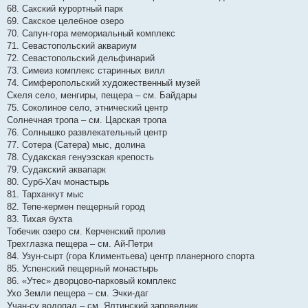
68. Сакский курортный парк
69. Сакское целебное озеро
70. Сапун-гора мемориальный комплекс
71. Севастопольский аквариум
72. Севастопольский дельфинарий
73. Симеиз комплекс старинных вилл
74. Симферопольский художественный музей
Скеля село, менгиры, пещера – см. Байдары
75. Соколиное село, этнический центр
Солнечная тропа – см. Царская тропа
76. Солнышко развлекательный центр
77. Сотера (Сатера) мыс, долина
78. Судакская генуэзская крепость
79. Судакский аквапарк
80. Сурб-Хач монастырь
81. Тарханкут мыс
82. Тепе-кермен пещерный город
83. Тихая бухта
Тобечик озеро см. Керченский пролив
Трехглазка пещера – см. Ай-Петри
84. Узун-сырт (гора Климентьева) центр планерного спорта
85. Успенский пещерный монастырь
86. «Утес» дворцово-парковый комплекс
Ухо Земли пещера – см. Эчки-даг
Учан-су водопад – см. Ялтинский заповедник