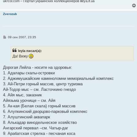
ukrcol.com – Портал украинских коллекционеров lileya.if.ua
Zverozub
С
09 сен 2007, 23:35
о
о
б
leyla писал(а):
щ
е
Да! Вижу
н
и
е
Дорогая Лейла - носите на здоровье:
1. Адалары скалы-островки
2. Аджимушкайские каменоломни мемориальный комплекс
3. Ай-Петри горный массив, центр туризма
Ай-Тодор мыс – см. Ласточкино гнездо
4. Айя мыс, заказник
Айязьма урочище – см. Айя
5. Ак-кая (Белая скала) горный массив
6. Алупкинский дворцово-парковый комплекс
7. Алуштинский аквапарк
8. Алькадар винодельческое хозяйство
Ангарский перевал –см. Чатыр-даг
9. Арабатская стрелка - песчаная коса