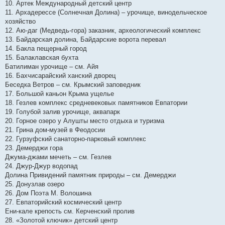
10. Артек Международный детский центр
11. Архадерессе (Солнечная Долина) – урочище, винодельческое
хозяйство
12. Аю-даг (Медведь-гора) заказник, археологический комплекс
13. Байдарская долина, Байдарские ворота перевал
14. Бакла пещерный город
15. Балаклавская бухта
Батилиман урочище – см. Айя
16. Бахчисарайский ханский дворец
Беседка Ветров – см. Крымский заповедник
17. Большой каньон Крыма ущелье
18. Гезлев комплекс средневековых памятников Евпатории
19. Голубой залив урочище, аквапарк
20. Горное озеро у Алушты место отдыха и туризма
21. Грина дом-музей в Феодосии
22. Гурзуфский санаторно-парковый комплекс
23. Демерджи гора
Джума-джами мечеть – см. Гезлев
24. Джур-Джур водопад
Долина Привидений памятник природы – см. Демерджи
25. Донузлав озеро
26. Дом Поэта М. Волошина
27. Евпаторийский космический центр
Ени-кале крепость см. Керченский пролив
28. «Золотой ключик» детский центр