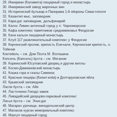
29. Инкерман (Каламита) пещерный город и монастырь
30. Инкерманский завод марочных вин
31. Исторический бульвар и Панорама 1-й обороны Севастополя
32. Казантип мыс, заповедник
33. Кара-даг заповедник, дельфинарий
34. Калос Лимен античный город у п. Черноморское
35. Кафа комплекс памятников средневековья Феодосии
36. Качи кальон пещерный монастырь
37. Клуб 117 развлекательный комплекс у Феодосии
38. Керченский пролив, крепость Ени-кале, Керченская крепость, о.
Тобечик
Коктебель – см. Дом Поэта М. Волошина
Копсель (Капсель) бухта – см. Меганом
39. Кореизский Юсуповский дворец и другие виллы
40. Космо-Дамиановский монастырь
41. Кошка гора и скалы Симеиза
42. Красные пещеры (Кизил-коба) и Долгоруковская яйла
43. Крымский заповедник
Ласпи бухта – см. Айя
44. Ласточкино Гнездо замок
45. Ливадийский дворцово-парковый комплекс
Лисья бухта – см. Эчки-даг
46. Магарач урочище, винодельческий центр
47. Малахов курган мемориальный комплекс
48. Мангуп пещерный город