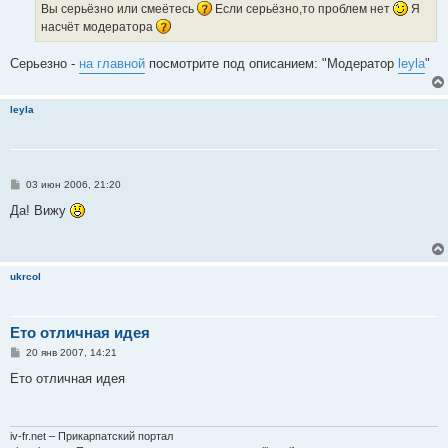
е
Вы серьёзно или смеётесь
Если серьёзно,то проблем нет
Я
н
насчёт модератора
и
е
Серьезно -
на главной
посмотрите под описанием: "Модератор
leyla
"
leyla
С
03 июн 2006, 21:20
о
о
Да! Вижу
б
щ
е
н
и
ukrcol
е
Ето отличная идея
С
20 янв 2007, 14:21
о
о
Ето отличная идея
б
щ
е
н
и
iv-fr.net – Прикарпатский портал
е