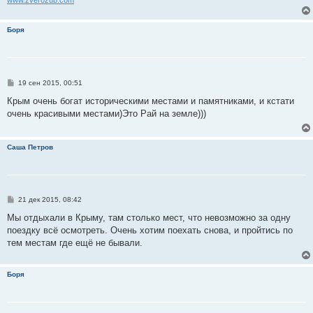
www.zverozub.com
Боря
С
19 сен 2015, 00:51
о
о
Крым очень богат историческими местами и памятниками, и кстати
б
очень красивыми местами)Это Рай на земле)))
щ
е
н
и
Саша Петров
е
С
21 дек 2015, 08:42
о
о
Мы отдыхали в Крыму, там столько мест, что невозможно за одну
б
поездку всё осмотреть. Очень хотим поехать снова, и пройтись по
щ
е
тем местам где ещё не бывали.
н
и
е
Боря