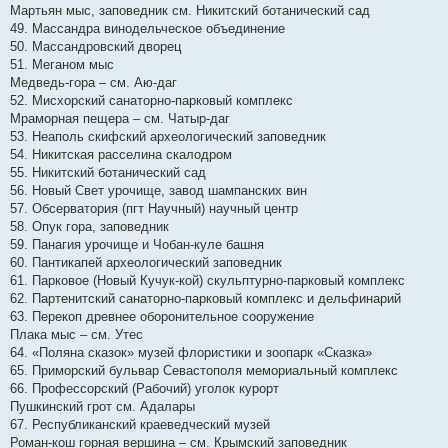
Мартьян мыс, заповедник см. Никитский ботанический сад
49. Массандра винодельческое объединение
50. Массандровский дворец
51. Меганом мыс
Медведь-гора – см. Аю-даг
52. Мисхорский санаторно-парковый комплекс
Мраморная пещера – см. Чатыр-даг
53. Неаполь скифский археологический заповедник
54. Никитская расселина скалодром
55. Никитский ботанический сад
56. Новый Свет урочище, завод шампанских вин
57. Обсерватория (пгт Научный) научный центр
58. Опук гора, заповедник
59. Панагия урочище и Чобан-куле башня
60. Пантикапей археологический заповедник
61. Парковое (Новый Кучук-кой) скульптурно-парковый комплекс
62. Партенитский санаторно-парковый комплекс и дельфинарий
63. Перекоп древнее оборонительное сооружение
Плака мыс – см. Утес
64. «Поляна сказок» музей флористики и зоопарк «Сказка»
65. Приморский бульвар Севастополя мемориальный комплекс
66. Профессорский (Рабочий) уголок курорт
Пушкинский грот см. Адалары
67. Республиканский краеведческий музей
Роман-кош горная вершина – см. Крымский заповедник