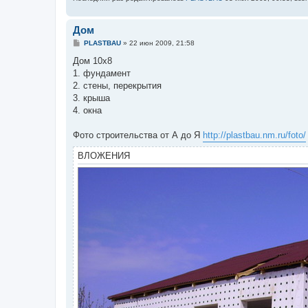
Дом
С
PLASTBAU
»
22 июн 2009, 21:58
о
о
Дом 10х8
б
1. фундамент
щ
е
2. стены, перекрытия
н
3. крыша
и
е
4. окна
Фото строительства от А до Я
http://plastbau.nm.ru/foto/
ВЛОЖЕНИЯ