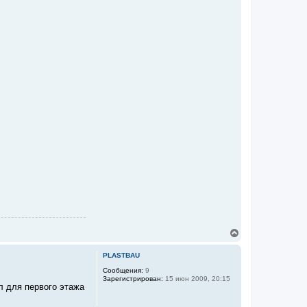
В
е
р
PLASTBAU
н
у
Сообщения:
9
Зарегистрирован:
15 июн 2009, 20:15
т
л для первого этажа
ь
с