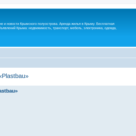
м
ие и новости Крымского полуострова. Аренда жилья в Крыму. Бесплатная
ъявлений Крыма: недвижимость, транспорт, мебель, электроника, одежда,
«Plastbau»
astbau»