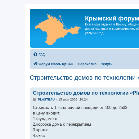
Крымский фору
Все виды отдыха в Крыму, общен
доска частных и коммерческих об
услуги и т.д.
FAQ
Форум «Весь Крым»
Барахолка
Услуги
Строительство домов по технологии 
Строительство домов по технологии «Pl
С
PLASTBAU
»
15 июн 2009, 20:24
о
о
Стоимость 1 кв.м. жилой площади от 100 до 250$
б
в цену входит:
щ
е
1.фундамент
н
2.коробка дома с перекрытием
и
е
3.крыша
4.окна