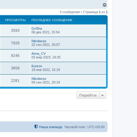
я
В
к
е
н
3 сообщения • Страница
1
из
1
р
а
н
ч
ПРОСМОТРЫ
ПОСЛЕДНЕЕ СООБЩЕНИЕ
у
а
т
л
GriSha
ь
3593
у
06 дек 2021, 15:54
с
я
Nikolasse
7928
к
22 сен 2021, 20:57
н
а
Anna_CV
8246
ч
03 мар 2023, 19:25
а
л
Kurirov
3858
у
19 янв 2022, 15:19
Nikolasse
2281
09 сен 2021, 20:19
Перейти
Наша команда
Часовой пояс:
UTC+03:00