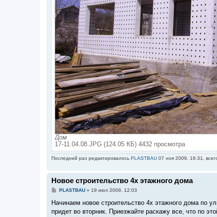
Дом
17-11.04.08.JPG (124.05 КБ) 4432 просмотра
Последний раз редактировалось
PLASTBAU
07 ноя 2009, 16:31, всег
Новое строительство 4х этажного дома
С
PLASTBAU
»
19 июл 2009, 12:03
о
о
Начинаем новое строительство 4х этажного дома по ул
б
придет во вторник. Приезжайте раскажу все, что по эт
щ