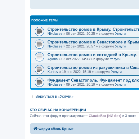
е
н
и
е
ПОХОЖИЕ ТЕМЫ
Строительство домов в Крыму. Строительст
Nikolasse
» 06 сен 2021, 20:25 » в форуме
Услуги
Строительство домов в Севастополе и Крым
Nikolasse
» 22 сен 2021, 20:57 » в форуме
Услуги
Строительство домов и коттеджей в Крыму.
Alyona
» 02 окт 2022, 14:33 » в форуме
Услуги
Строительство домов из ракушечника в Сев
Kurirov
» 19 янв 2022, 15:19 » в форуме
Услуги
Фундамент Севастополь. Фундамент под клю
Nikolasse
» 09 сен 2021, 20:19 » в форуме
Услуги
Вернуться в «Услуги»
КТО СЕЙЧАС НА КОНФЕРЕНЦИИ
Сейчас этот форум просматривают:
ClaudeBot [ИИ бот]
и 3 гостя
Форум «Весь Крым»