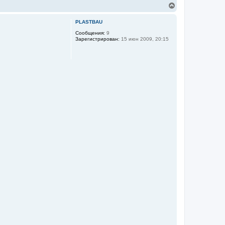
В
е
р
PLASTBAU
н
у
Сообщения:
9
Зарегистрирован:
15 июн 2009, 20:15
т
ь
с
я
к
н
а
ч
а
л
у