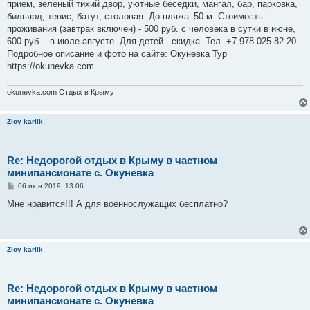
е
прием, зеленый тихий двор, уютные беседки, мангал, бар, парковка,
бильярд, тенис, батут, столовая. До пляжа–50 м. Стоимость
проживания (завтрак включен) - 500 руб. с человека в сутки в июне,
600 руб. - в июле-августе. Для детей - скидка. Тел. +7 978 025-82-20.
Подробное описание и фото на сайте: Окуневка Тур
https://okunevka.com
okunevka.com Отдых в Крыму
Zloy karlik
Re: Недорогой отдых в Крыму в частном
минипансионате с. Окуневка
С
06 июн 2019, 13:06
о
о
Мне нравится!!! А для военнослужащих бесплатно?
б
щ
е
н
и
Zloy karlik
е
Re: Недорогой отдых в Крыму в частном
минипансионате с. Окуневка