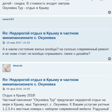
е
детей - скидка. В стоимость входит завтрак.
н
Окуневка Тур - отдых в Крыму
и
е
nazar123
Re: Недорогой отдых в Крыму в частном
минипансионате с. Окуневка
С
15 мар 2017, 21:32
о
о
А в каком состояние жилье вообще? на сколько современный ремонт
б
и не знаю стоит ли вообще спрашивать также о дизайне?
щ
е
н
и
Alekslit
е
Re: Недорогой отдых в Крыму в частном
минипансионате с. Окуневка
С
04 фев 2018, 10:05
о
о
Отдых в Крыму 2018!
б
Частный пансионат "Окуневка Тур" предлагает недорогой отдых на
щ
е
море в Крыму, мыс Тарханкут, с. Окуневка. К Вашим услугам уютные
н
1,2,3,4-х местные номера с набором современной мебели. Радушный
и