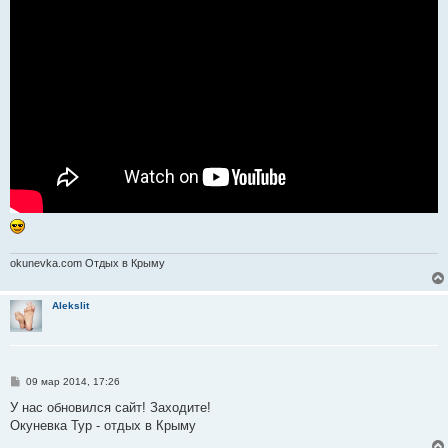
okunevka.com Отдых в Крыму
Alekslit
С
09 мар 2014, 17:26
о
о
У нас обновился сайт! Заходите!
б
Окуневка Тур - отдых в Крыму
щ
е