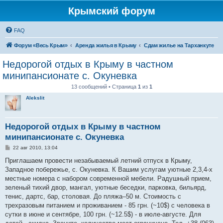
Крымский форум
FAQ
Форум «Весь Крым»
Аренда жилья в Крыму
Сдам жилье на Тарханкуте
Недорогой отдых в Крыму в частном
минипансионате с. Окуневка
13 сообщений • Страница
1
из
1
Alekslit
Недорогой отдых в Крыму в частном
минипансионате с. Окуневка
С
22 авг 2010, 13:04
о
о
Приглашаем провести незабываемый летний отпуск в Крыму,
б
Западное побережье, с. Окуневка. К Вашим услугам уютные 2,3,4-х
щ
е
местные номера с набором современной мебели. Радушный прием,
н
зеленый тихий двор, мангал, уютные беседки, парковка, бильярд,
и
е
тенис, дартс, бар, столовая. До пляжа–50 м. Стоимость с
трехразовым питанием и проживанием - 85 грн. (~10$) с человека в
сутки в июне и сентябре, 100 грн. (~12.5$) - в июле-августе. Для