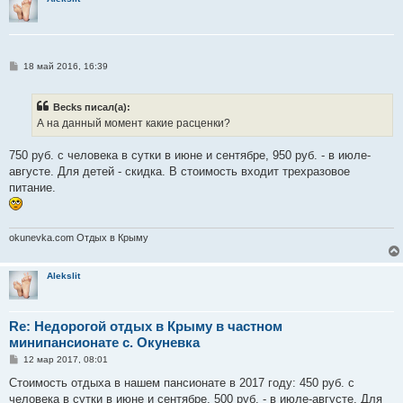
е
С
18 май 2016, 16:39
о
о
б
Becks писал(а):
щ
е
А на данный момент какие расценки?
н
и
е
750 руб. с человека в сутки в июне и сентябре, 950 руб. - в июле-
августе. Для детей - скидка. В стоимость входит трехразовое
питание.
okunevka.com Отдых в Крыму
Alekslit
Re: Недорогой отдых в Крыму в частном
минипансионате с. Окуневка
С
12 мар 2017, 08:01
о
о
Стоимость отдыха в нашем пансионате в 2017 году: 450 руб. с
б
человека в сутки в июне и сентябре, 500 руб. - в июле-августе. Для
щ