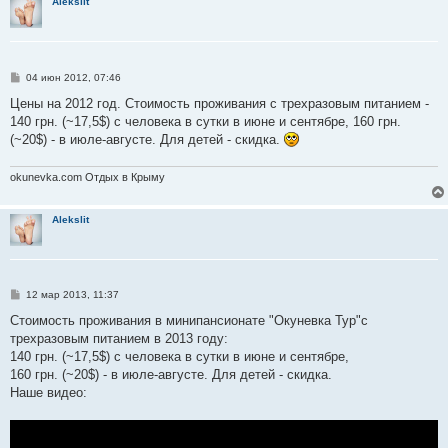
Alekslit
С
04 июн 2012, 07:46
о
о
Цены на 2012 год. Стоимость проживания с трехразовым питанием -
б
140 грн. (~17,5$) с человека в сутки в июне и сентябре, 160 грн.
щ
е
(~20$) - в июле-августе. Для детей - скидка.
н
и
е
okunevka.com Отдых в Крыму
Alekslit
С
12 мар 2013, 11:37
о
о
Стоимость проживания в минипансионате "Окуневка Тур"с
б
трехразовым питанием в 2013 году:
щ
е
140 грн. (~17,5$) с человека в сутки в июне и сентябре,
н
160 грн. (~20$) - в июле-августе. Для детей - скидка.
и
е
Наше видео: