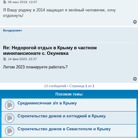
С
06 июн 2019, 13:07
о
о
Я Вашу родину в 2014 защищал я зелёный человечек, хочу
б
отдохнуть!
щ
е
н
и
Бендерович
е
Re: Недорогой отдых в Крыму в частном
минипансионате с. Окуневка
С
14 фев 2023, 22:27
о
о
Летом 2023 планируете работать?
б
щ
е
н
и
13 сообщений • Страница
1
из
1
е
Похожие темы
Среднемесячная з/п в Крыму
Строительство домов и коттеджей в Крыму.
Строительство домов в Севастополе и Крыму