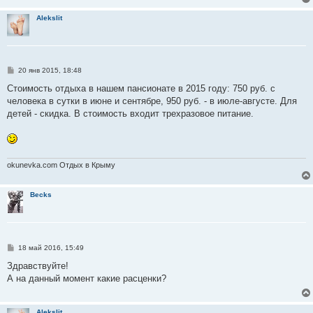
н
и
Alekslit
е
С
20 янв 2015, 18:48
о
о
Стоимость отдыха в нашем пансионате в 2015 году: 750 руб. с
б
человека в сутки в июне и сентябре, 950 руб. - в июле-августе. Для
щ
е
детей - скидка. В стоимость входит трехразовое питание.
н
и
е
okunevka.com Отдых в Крыму
Becks
С
18 май 2016, 15:49
о
о
Здравствуйте!
б
А на данный момент какие расценки?
щ
е
н
и
Alekslit