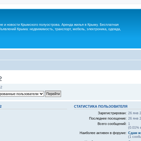
м
ие и новости Крымского полуострова. Аренда жилья в Крыму. Бесплатная
ъявлений Крыма: недвижимость, транспорт, мебель, электроника, одежда,
2
52
2
СТАТИСТИКА ПОЛЬЗОВАТЕЛЯ
Зарегистрирован:
26 янв 
Последнее посещение:
26 янв 
Всего сообщений:
1
(0.01% 
Наиболее активен в форуме:
Сдам ж
(1 сооб