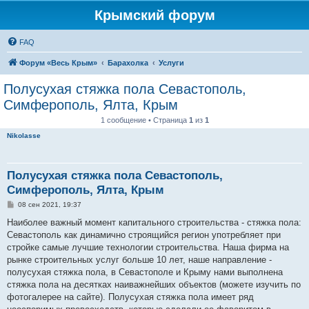
Крымский форум
FAQ
Форум «Весь Крым»
Барахолка
Услуги
Полусухая стяжка пола Севастополь,
Симферополь, Ялта, Крым
1 сообщение • Страница
1
из
1
Nikolasse
Полусухая стяжка пола Севастополь,
Симферополь, Ялта, Крым
С
08 сен 2021, 19:37
о
о
Наиболее важный момент капитального строительства - стяжка пола:
б
Севастополь как динамично строящийся регион употребляет при
щ
е
стройке самые лучшие технологии строительства. Наша фирма на
н
рынке строительных услуг больше 10 лет, наше направление -
и
е
полусухая стяжка пола, в Севастополе и Крыму нами выполнена
стяжка пола на десятках наиважнейших объектов (можете изучить по
фотогалерее на сайте). Полусухая стяжка пола имеет ряд