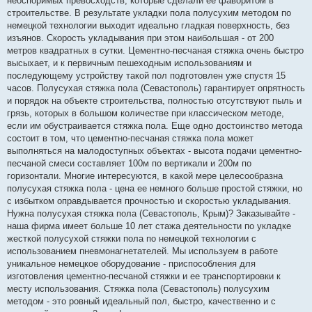
неоспоримых превосходств, которые сделали ее фаворитом в
строительстве. В результате укладки пола полусухим методом по
немецкой технологии выходит идеально гладкая поверхность, без
изъянов. Скорость укладывания при этом наибольшая - от 200
метров квадратных в сутки. Цементно-песчаная стяжка очень быстро
высыхает, и к первичным пешеходным использованиям и
последующему устройству такой пол подготовлен уже спустя 15
часов. Полусухая стяжка пола (Севастополь) гарантирует опрятность
и порядок на объекте строительства, полностью отсутствуют пыль и
грязь, которых в большом количестве при классическом методе,
если им обустраивается стяжка пола. Еще одно достоинство метода
состоит в том, что цементно-песчаная стяжка пола может
выполняться на малодоступных объектах - высота подачи цементно-
песчаной смеси составляет 100м по вертикали и 200м по
горизонтали. Многие интересуются, в какой мере целесообразна
полусухая стяжка пола - цена ее немного больше простой стяжки, но
с избытком оправдывается прочностью и скоростью укладывания.
Нужна полусухая стяжка пола (Севастополь, Крым)? Заказывайте -
наша фирма имеет больше 10 лет стажа деятельности по укладке
жесткой полусухой стяжки пола по немецкой технологии с
использованием пневмонагнетателей. Мы используем в работе
уникальное немецкое оборудование - приспособления для
изготовления цементно-песчаной стяжки и ее транспортировки к
месту использования. Стяжка пола (Севастополь) полусухим
методом - это ровный идеальный пол, быстро, качественно и с