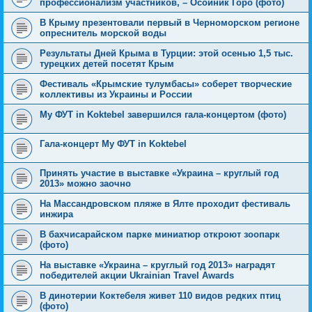
профессионализм участников, – Осойник Горо (фото)
В Крыму презентовали первый в Черноморском регионе
опреснитель морской воды
Результаты Дней Крыма в Турции: этой осенью 1,5 тыс.
турецких детей посетят Крым
Фестиваль «Крымские тулумбасы» соберет творческие
коллективы из Украины и России
Му ФУТ in Koktebel завершился гала-концертом (фото)
Гала-концерт Му ФУТ in Koktebel
Принять участие в выставке «Украина – круглый год
2013» можно заочно
На Массандровском пляже в Ялте проходит фестиваль
инжира
В бахчисарайском парке миниатюр откроют зоопарк
(фото)
На выставке «Украина – круглый год 2013» наградят
победителей акции Ukrainian Travel Awards
В динотерии Коктебеля живет 110 видов редких птиц
(фото)