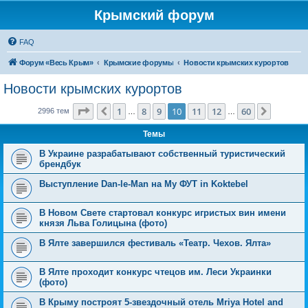
Крымский форум
FAQ
Форум «Весь Крым»
Крымские форумы
Новости крымских курортов
Новости крымских курортов
Страница
10
из
60
1
8
9
10
11
12
60
Пред.
След.
2996 тем
…
…
Темы
В Украине разрабатывают собственный туристический
брендбук
Выступление Dan-le-Man на Му ФУТ in Koktebel
В Новом Свете стартовал конкурс игристых вин имени
князя Льва Голицына (фото)
В Ялте завершился фестиваль «Театр. Чехов. Ялта»
В Ялте проходит конкурс чтецов им. Леси Украинки
(фото)
В Крыму построят 5-звездочный отель Mriya Hotel and