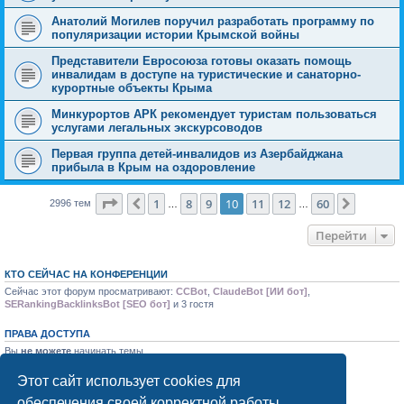
Анатолий Могилев поручил разработать программу по
популяризации истории Крымской войны
Представители Евросоюза готовы оказать помощь
инвалидам в доступе на туристические и санаторно-
курортные объекты Крыма
Минкурортов АРК рекомендует туристам пользоваться
услугами легальных экскурсоводов
Первая группа детей-инвалидов из Азербайджана
прибыла в Крым на оздоровление
Страница
10
из
60
1
8
9
10
11
12
60
Пред.
След.
2996 тем
…
…
Перейти
КТО СЕЙЧАС НА КОНФЕРЕНЦИИ
Сейчас этот форум просматривают:
CCBot
,
ClaudeBot [ИИ бот]
,
SERankingBacklinksBot [SEO бот]
и 3 гостя
ПРАВА ДОСТУПА
Вы
не можете
начинать темы
Вы
не можете
отвечать на сообщения
Вы
не можете
редактировать свои сообщения
Этот сайт использует cookies для
Вы
не можете
удалять свои сообщения
обеспечения своей корректной работы.
Вы
не можете
добавлять вложения