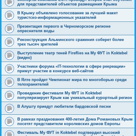
для представителей объектов размещения Крыма
В Крыму объявлено голосование за лучший макет
туристско-информационных указателей
Презентация первого в Черноморском регионе
опреснителя воды
Реконструкция Альминского сражения соберет более
трех тысяч зрителей
Выступление театр теней Fireflies на Му ФУТ in Koktebel
(видео)
Участники форума «IT-технологии в сфере рекреации»
примут участие в конкурсе веб-сайтов
В Ялте пройдет Чемпионат мира по многоборью среди
телохранителей
Проведение фестиваля Му ФУТ in Koktebel
популяризирует Крым как уникальный курортный регион
В Алушту приедут любители бардовской песни
В рамках празднования 400-летия Дома Романовых Крым
посетят представители королевских домов Европы
Фестиваль Му ФУТ in Koktebel подтвердил высокий