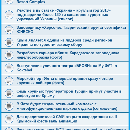
Resort Complex
Участие в выставке «Украина – круглый год 2013»
подтвердили более 130-ти санаторно-курортных
учреждений Украины (список)
Заповеднику «Херсонес Таврический» вручат сертификат
ЮНЕСКО
Крым является одним из лидеров среди регионов
Украины по туристическому сбору
Разработка карьера вблизи Карадагского заповедника
нецелесообразна (фото)
Выступление уличного театра «БРОВИ» на Му ФУТ in
Koktebel
Морской порт Ялты впервые принял сразу четыре
круизных лайнера (фото)
Семь крупных туроператоров Турции примут участие в
инфотуре по Крыму
В Ялте будет создан отельный комплекс с
многофункциональным парком отдыха (соглашение)
Для представителей СМИ открыта аккредитация на II
Крымский фестиваль анимации
Эксперты компании ECTI проведут второй этап обучения