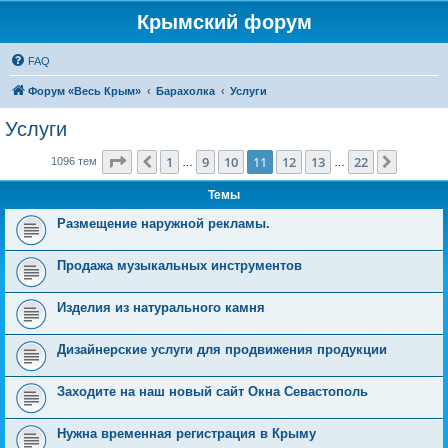
Крымский форум
FAQ
Форум «Весь Крым»
Барахолка
Услуги
Услуги
Страница
11
из
22
1
9
10
11
12
13
22
Пред.
След.
1096 тем
…
…
Темы
Размещение наружной рекламы.
Продажа музыкальных инструментов
Изделия из натурального камня
Дизайнерские услуги для продвижения продукции
Заходите на наш новый сайт Окна Севастополь
Нужна временная регистрация в Крыму