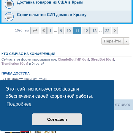
Доставка товаров из США в Крым
Строительство СИП домов в Крыму
Страница
11
из
22
1
9
10
11
12
13
22
Пред.
След.
1096 тем
…
…
Перейти
КТО СЕЙЧАС НА КОНФЕРЕНЦИИ
Сейчас этот форум просматривают:
ClaudeBot [ИИ бот]
,
SleepBot [бот]
,
Trendiction [бот]
и 0 гостей
ПРАВА ДОСТУПА
Вы
не можете
начинать темы
Вы
не можете
отвечать на сообщения
Вы
не можете
редактировать свои сообщения
Этот сайт использует cookies для
Вы
не можете
удалять свои сообщения
обеспечения своей корректной работы.
Вы
не можете
добавлять вложения
Подробнее
Форум «Весь Крым»
Наша команда
Часовой пояс:
UTC+03:00
Создано на основе phpBB® Forum Software © phpBB Limited
Согласен
Конфиденциальность
|
Правила