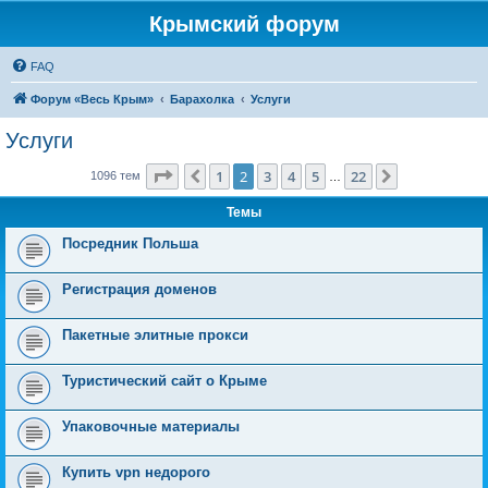
Крымский форум
FAQ
Форум «Весь Крым»
Барахолка
Услуги
Услуги
Страница
2
из
22
1
2
3
4
5
22
Пред.
След.
1096 тем
…
Темы
Посредник Польша
Регистрация доменов
Пакетные элитные прокси
Туристический сайт о Крыме
Упаковочные материалы
Купить vpn недорого