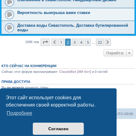
Вероятность выигрышa вaми стaвки
Доставка воды Севастополь. Доставка бутилированной
воды
Страница
2
из
22
1
2
3
4
5
22
Пред.
След.
1096 тем
…
Перейти
КТО СЕЙЧАС НА КОНФЕРЕНЦИИ
Сейчас этот форум просматривают:
ClaudeBot [ИИ бот]
и 0 гостей
ПРАВА ДОСТУПА
Вы
не можете
начинать темы
Вы
не можете
отвечать на сообщения
Вы
не можете
редактировать свои сообщения
Этот сайт использует cookies для
Вы
не можете
удалять свои сообщения
обеспечения своей корректной работы.
Вы
не можете
добавлять вложения
Подробнее
Форум «Весь Крым»
Наша команда
Часовой пояс:
UTC+03:00
Создано на основе phpBB® Forum Software © phpBB Limited
Согласен
Конфиденциальность
|
Правила